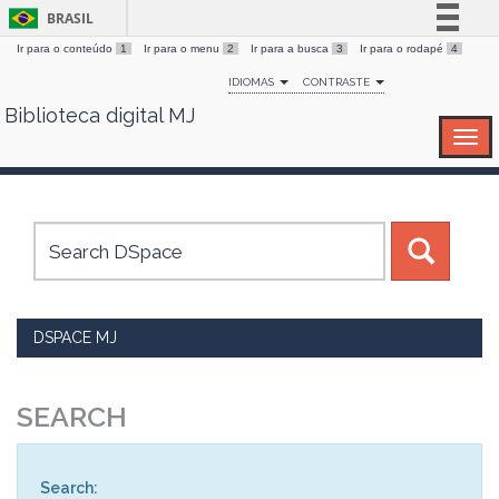
BRASIL
Ir para o conteúdo
1
Ir para o menu
2
Ir para a busca
3
Ir para o rodapé
4
Simplifique!
IDIOMAS
CONTRASTE
Comunica BR
Biblioteca digital MJ
Skip
Participe
navigation
Acesso à informação
Legislação
Canais
DSPACE MJ
SEARCH
Search: