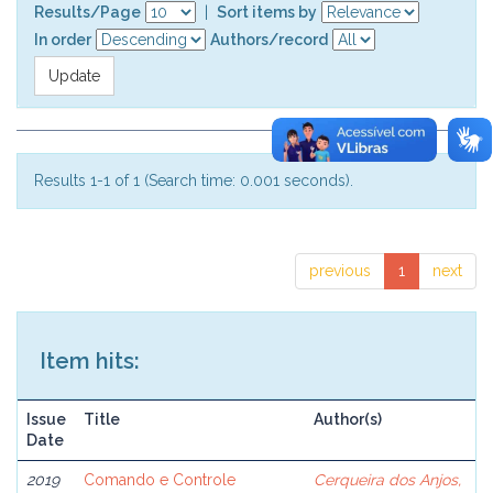
Results/Page
|
Sort items by
In order
Authors/record
Results 1-1 of 1 (Search time: 0.001 seconds).
previous
1
next
Item hits:
Issue
Title
Author(s)
Date
2019
Comando e Controle
Cerqueira dos Anjos,