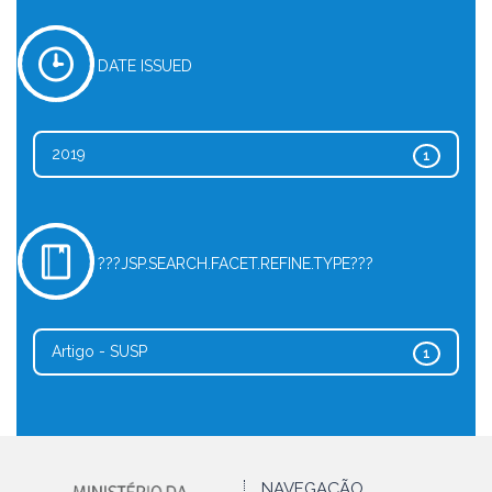
DATE ISSUED
2019
1
???JSP.SEARCH.FACET.REFINE.TYPE???
Artigo - SUSP
1
NAVEGAÇÃO