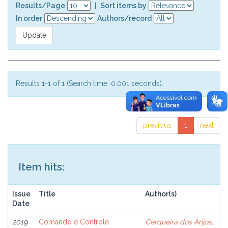
Results/Page
|
Sort items by
In order
Authors/record
Results 1-1 of 1 (Search time: 0.001 seconds).
previous
1
next
Item hits:
Issue
Title
Author(s)
Date
2019
Comando e Controle
Cerqueira dos Anjos,