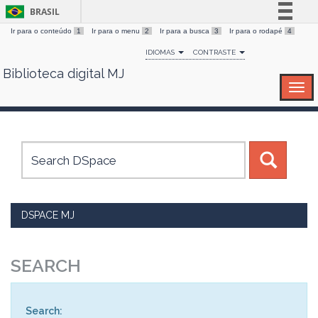
BRASIL
Ir para o conteúdo
1
Ir para o menu
2
Ir para a busca
3
Ir para o rodapé
4
Simplifique!
IDIOMAS
CONTRASTE
Comunica BR
Biblioteca digital MJ
Skip
Participe
navigation
Acesso à informação
Legislação
Canais
DSPACE MJ
SEARCH
Search: