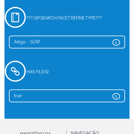
???JSP.SEARCH.FACET.REFINE.TYPE???
Artigo - SUSP
1
HAS FILE(S)
true
1
NAVEGAÇÃO