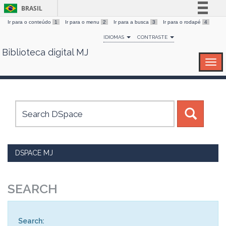
BRASIL
Ir para o conteúdo
1
Ir para o menu
2
Ir para a busca
3
Ir para o rodapé
4
Simplifique!
IDIOMAS
CONTRASTE
Comunica BR
Biblioteca digital MJ
Skip
Participe
navigation
Acesso à informação
Legislação
Canais
DSPACE MJ
SEARCH
Search: