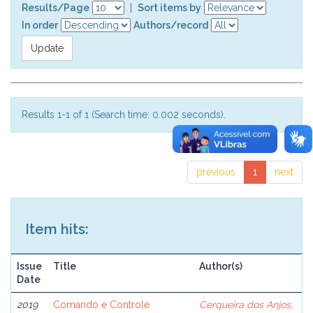
Results/Page
|
Sort items by
In order
Authors/record
Results 1-1 of 1 (Search time: 0.002 seconds).
previous
1
next
Item hits:
Issue
Title
Author(s)
Date
2019
Comando e Controle
Cerqueira dos Anjos,