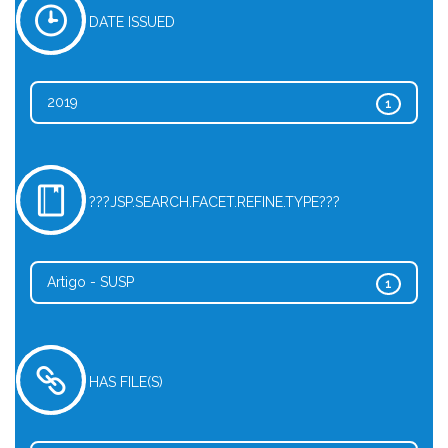
DATE ISSUED
2019
1
???JSP.SEARCH.FACET.REFINE.TYPE???
Artigo - SUSP
1
HAS FILE(S)