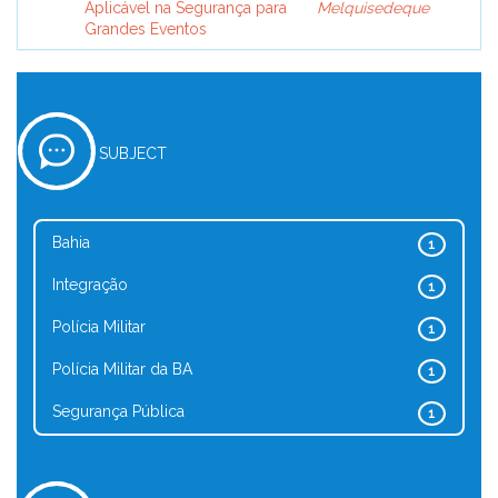
Aplicável na Segurança para
Melquisedeque
Grandes Eventos
SUBJECT
Bahia
1
Integração
1
Polícia Militar
1
Polícia Militar da BA
1
Segurança Pública
1