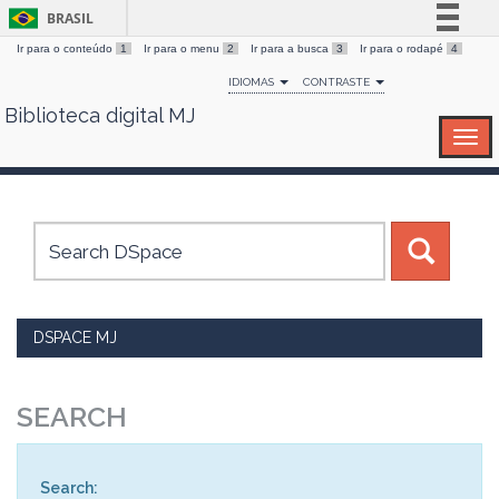
BRASIL
Ir para o conteúdo
1
Ir para o menu
2
Ir para a busca
3
Ir para o rodapé
4
Simplifique!
IDIOMAS
CONTRASTE
Comunica BR
Biblioteca digital MJ
Skip
Participe
navigation
Acesso à informação
Legislação
Canais
DSPACE MJ
SEARCH
Search: