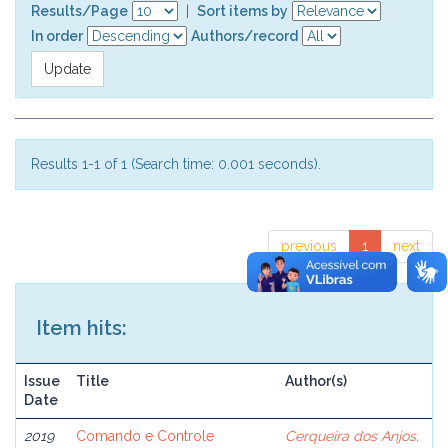
Results/Page
|
Sort items by
In order
Authors/record
Results 1-1 of 1 (Search time: 0.001 seconds).
previous
1
next
Item hits:
Issue
Title
Author(s)
Date
2019
Comando e Controle
Cerqueira dos Anjos,