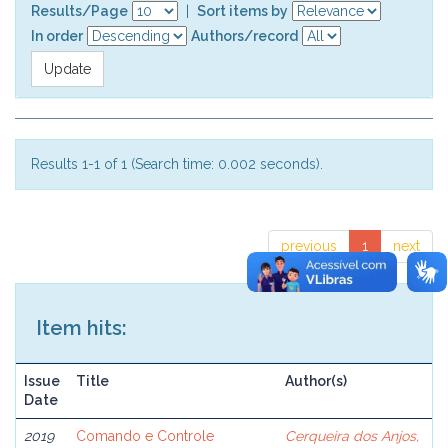
Results/Page
|
Sort items by
In order
Authors/record
Results 1-1 of 1 (Search time: 0.002 seconds).
previous
1
next
Item hits:
Issue
Title
Author(s)
Date
2019
Comando e Controle
Cerqueira dos Anjos,