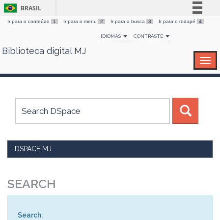
BRASIL
Ir para o conteúdo
1
Ir para o menu
2
Ir para a busca
3
Ir para o rodapé
4
Simplifique!
IDIOMAS
CONTRASTE
Comunica BR
Biblioteca digital MJ
Skip
Participe
navigation
Acesso à informação
Legislação
Canais
DSPACE MJ
SEARCH
Search: