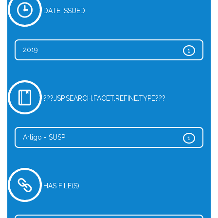
DATE ISSUED
2019
1
???JSP.SEARCH.FACET.REFINE.TYPE???
Artigo - SUSP
1
HAS FILE(S)