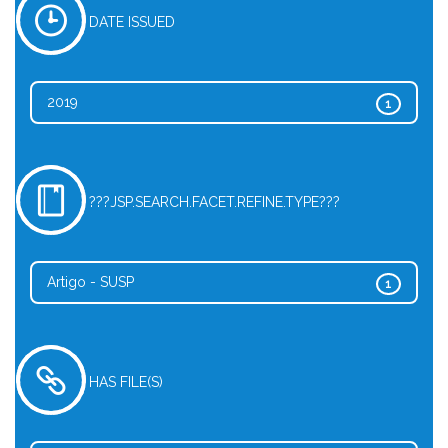
DATE ISSUED
2019
1
???JSP.SEARCH.FACET.REFINE.TYPE???
Artigo - SUSP
1
HAS FILE(S)