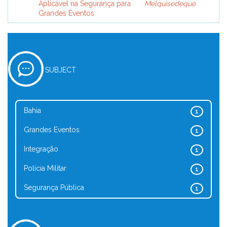
Aplicável na Segurança para
Melquisedeque
Grandes Eventos
SUBJECT
Bahia
1
Grandes Eventos
1
Integração
1
Polícia Militar
1
Segurança Pública
1