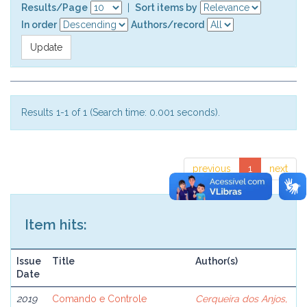
Results/Page
|
Sort items by
In order
Authors/record
Results 1-1 of 1 (Search time: 0.001 seconds).
previous
1
next
Item hits:
Issue
Title
Author(s)
Date
2019
Comando e Controle
Cerqueira dos Anjos,