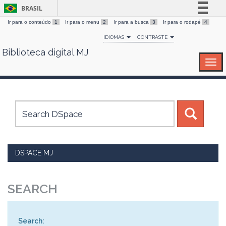
BRASIL
Ir para o conteúdo
1
Ir para o menu
2
Ir para a busca
3
Ir para o rodapé
4
Simplifique!
IDIOMAS
CONTRASTE
Comunica BR
Biblioteca digital MJ
Skip
Participe
navigation
Acesso à informação
Legislação
Canais
DSPACE MJ
SEARCH
Search: