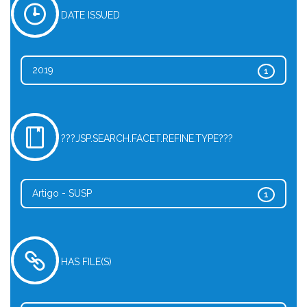
DATE ISSUED
2019
1
???JSP.SEARCH.FACET.REFINE.TYPE???
Artigo - SUSP
1
HAS FILE(S)