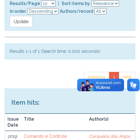
Results/Page
|
Sort items by
In order
Authors/record
Results 1-1 of 1 (Search time: 0.002 seconds).
previous
1
next
Item hits:
Issue
Title
Author(s)
Date
2019
Comando e Controle
Cerqueira dos Anjos,