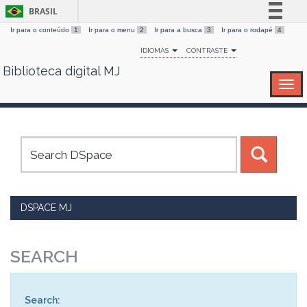
BRASIL
Ir para o conteúdo
1
Ir para o menu
2
Ir para a busca
3
Ir para o rodapé
4
Simplifique!
IDIOMAS
CONTRASTE
Comunica BR
Biblioteca digital MJ
Skip
Participe
navigation
Acesso à informação
Legislação
Canais
DSPACE MJ
SEARCH
Search: