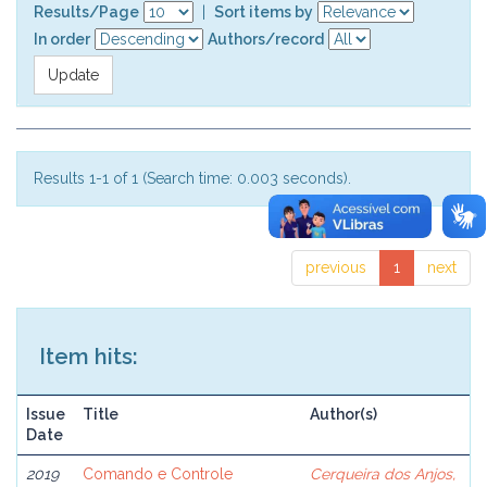
Results/Page
|
Sort items by
In order
Authors/record
Results 1-1 of 1 (Search time: 0.003 seconds).
previous
1
next
Item hits:
Issue
Title
Author(s)
Date
2019
Comando e Controle
Cerqueira dos Anjos,