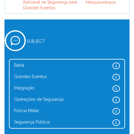
Aplicável na Segurança para
Melquisedeque
Grandes Eventos
SUBJECT
Bahia
1
Grandes Eventos
1
Integração
1
Operações de Segurança
1
Polícia Militar
1
Segurança Pública
1