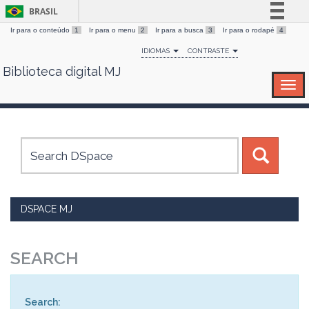
BRASIL
Ir para o conteúdo
1
Ir para o menu
2
Ir para a busca
3
Ir para o rodapé
4
Simplifique!
IDIOMAS
CONTRASTE
Comunica BR
Biblioteca digital MJ
Skip
Participe
navigation
Acesso à informação
Legislação
Canais
DSPACE MJ
SEARCH
Search: