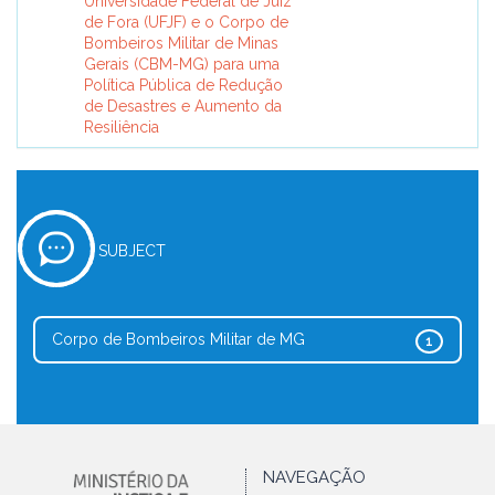
Universidade Federal de Juiz
de Fora (UFJF) e o Corpo de
Bombeiros Militar de Minas
Gerais (CBM-MG) para uma
Política Pública de Redução
de Desastres e Aumento da
Resiliência
SUBJECT
Corpo de Bombeiros Militar de MG
1
NAVEGAÇÃO