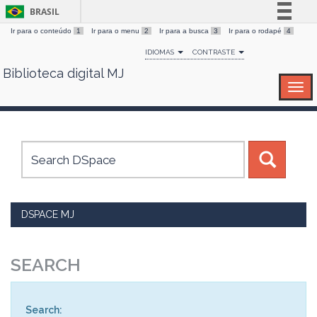
BRASIL
Ir para o conteúdo
1
Ir para o menu
2
Ir para a busca
3
Ir para o rodapé
4
Simplifique!
IDIOMAS
CONTRASTE
Comunica BR
Biblioteca digital MJ
Skip
Participe
navigation
Acesso à informação
Legislação
Canais
DSPACE MJ
SEARCH
Search: