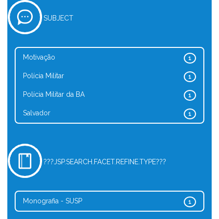
SUBJECT
Motivação
1
Polícia Militar
1
Polícia Militar da BA
1
Salvador
1
???JSP.SEARCH.FACET.REFINE.TYPE???
Monografia - SUSP
1