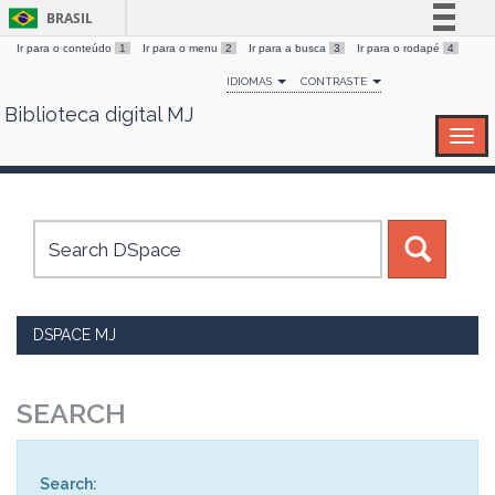
BRASIL
Ir para o conteúdo
1
Ir para o menu
2
Ir para a busca
3
Ir para o rodapé
4
Simplifique!
IDIOMAS
CONTRASTE
Comunica BR
Biblioteca digital MJ
Skip
Participe
navigation
Acesso à informação
Legislação
Canais
DSPACE MJ
SEARCH
Search: