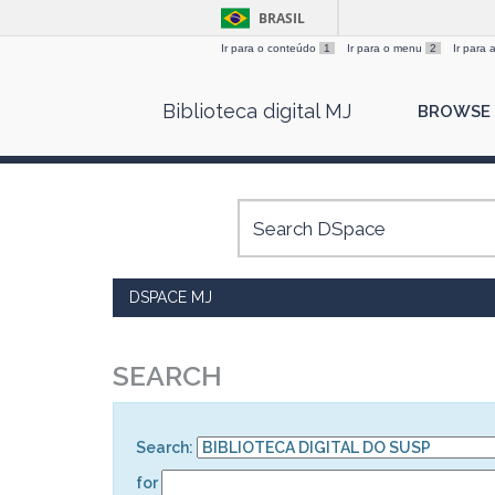
BRASIL
Ir para o conteúdo
1
Ir para o menu
2
Ir para
Skip
Biblioteca digital MJ
BROWSE
navigation
DSPACE MJ
SEARCH
Search:
for