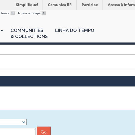
Simplifique!
Comunica BR
Participe
Acesso à infor
 a busca
3
Ir para o rodapé
4
COMMUNITIES
LINHA DO TEMPO
& COLLECTIONS