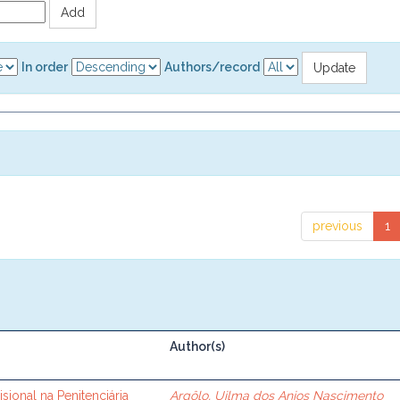
In order
Authors/record
previous
1
Author(s)
sional na Penitenciária
Argôlo, Uilma dos Anjos Nascimento