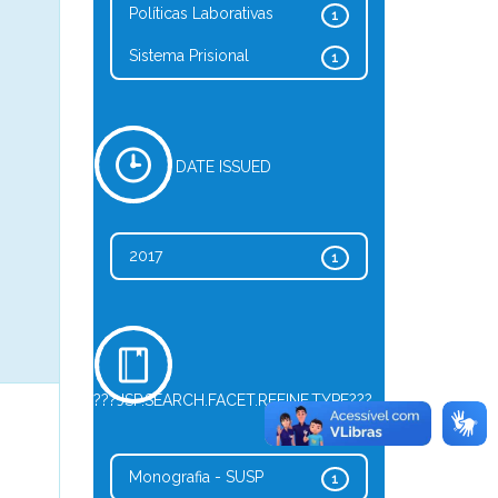
Políticas Laborativas
1
Sistema Prisional
1
DATE ISSUED
2017
1
???JSP.SEARCH.FACET.REFINE.TYPE???
Monografia - SUSP
1