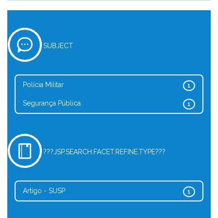
SUBJECT
Polícia Militar
1
Segurança Pública
1
???JSP.SEARCH.FACET.REFINE.TYPE???
Artigo - SUSP
1