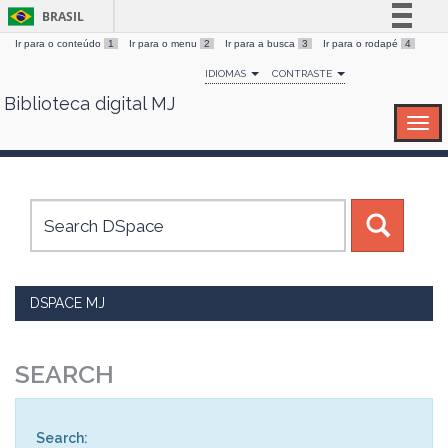
BRASIL
Ir para o conteúdo
1
Ir para o menu
2
Ir para a busca
3
Ir para o rodapé
4
Simplifique!
IDIOMAS
CONTRASTE
Comunica BR
Biblioteca digital MJ
Skip
Participe
navigation
Acesso à informação
Legislação
Canais
DSPACE MJ
SEARCH
Search: