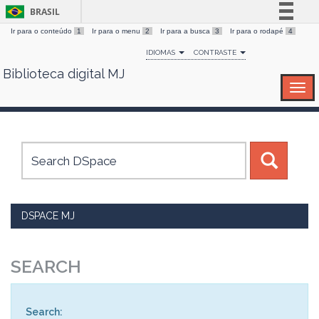
BRASIL
Ir para o conteúdo
1
Ir para o menu
2
Ir para a busca
3
Ir para o rodapé
4
Simplifique!
IDIOMAS
CONTRASTE
Comunica BR
Biblioteca digital MJ
Skip
Participe
navigation
Acesso à informação
Legislação
Canais
DSPACE MJ
SEARCH
Search: