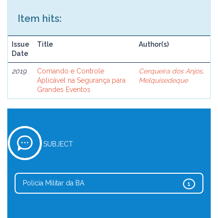
Item hits:
Issue
Title
Author(s)
Date
2019
Comando e Controle
Cerqueira dos Anjos,
Aplicável na Segurança para
Melquisedeque
Grandes Eventos
SUBJECT
Polícia Militar da BA
1