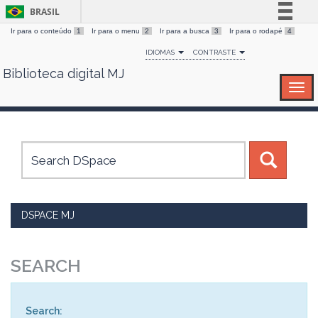
BRASIL
Ir para o conteúdo
1
Ir para o menu
2
Ir para a busca
3
Ir para o rodapé
4
Simplifique!
IDIOMAS
CONTRASTE
Comunica BR
Biblioteca digital MJ
Skip
Participe
navigation
Acesso à informação
Legislação
Canais
DSPACE MJ
SEARCH
Search: