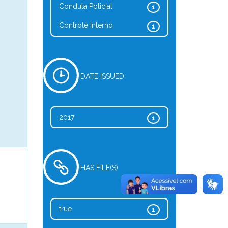
Conduta Policial
1
Controle Interno
1
DATE ISSUED
2017
1
HAS FILE(S)
true
1