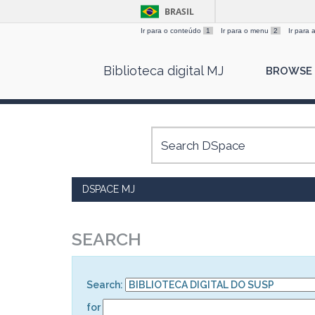
BRASIL
Ir para o conteúdo
1
Ir para o menu
2
Ir para
Skip
Biblioteca digital MJ
BROWSE
navigation
DSPACE MJ
SEARCH
Search:
for