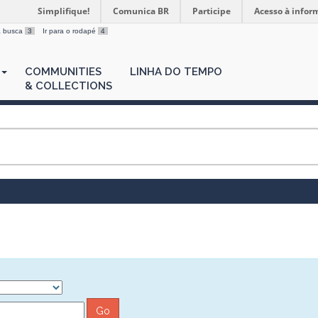
Simplifique!
Comunica BR
Participe
Acesso à infor
 a busca
3
Ir para o rodapé
4
COMMUNITIES
LINHA DO TEMPO
& COLLECTIONS