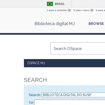
BRASIL
Ir para o conteúdo
1
Ir para o menu
2
Ir para
Skip
Biblioteca digital MJ
BROWSE
navigation
DSPACE MJ
SEARCH
Search:
for