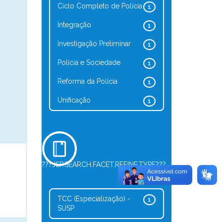
Ciclo Completo de Polícia
1
Integração
1
Investigação Preliminar
1
Polícia e Sociedade
1
Reforma da Polícia
1
Unificação
1
???JSP.SEARCH.FACET.REFINE.TYPE???
TCC (Especialização) -
1
SUSP