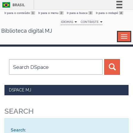
BRASIL
Ir para o conteúdo
1
Ir para o menu
2
Ir para a busca
3
Ir para o rodapé
4
Simplifique!
IDIOMAS
CONTRASTE
Comunica BR
Biblioteca digital MJ
Skip
Participe
navigation
Acesso à informação
Legislação
Canais
DSPACE MJ
SEARCH
Search: