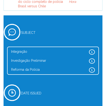
do ciclo completo de polícia
Hora
Brasil versus Chile
SUBJECT
Integração
1
Investigação Preliminar
1
Reforma da Polícia
1
DATE ISSUED