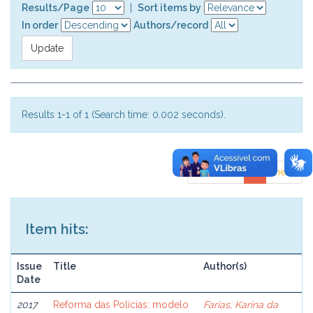
Results/Page
|
Sort items by
In order
Authors/record
Results 1-1 of 1 (Search time: 0.002 seconds).
previous
1
next
Item hits:
Issue
Title
Author(s)
Date
2017
Reforma das Polícias: modelo
Farias, Karina da