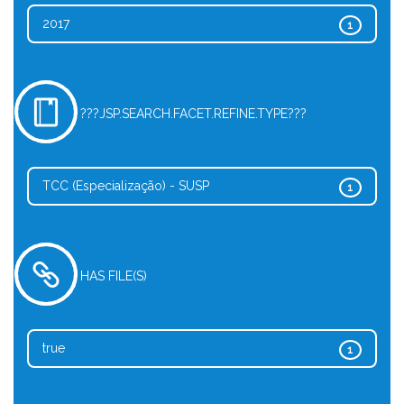
2017
1
???JSP.SEARCH.FACET.REFINE.TYPE???
TCC (Especialização) - SUSP
1
HAS FILE(S)
true
1