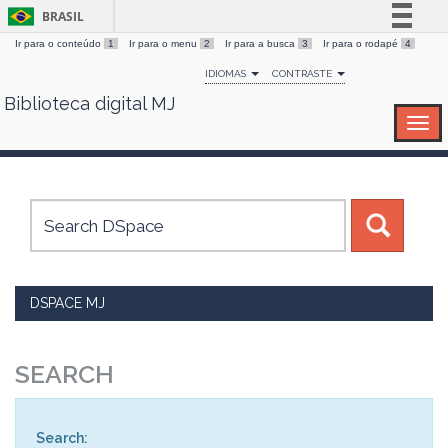
BRASIL
Ir para o conteúdo
1
Ir para o menu
2
Ir para a busca
3
Ir para o rodapé
4
Simplifique!
IDIOMAS
CONTRASTE
Comunica BR
Biblioteca digital MJ
Skip
Participe
navigation
Acesso à informação
Legislação
Canais
DSPACE MJ
SEARCH
Search: