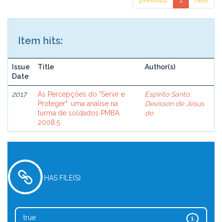
previous
1
next
Item hits:
Issue
Title
Author(s)
Date
2017
As Percepções do "Servir e
Espirito Santo,
Proteger": uma análise na
Devisson de Jesus
turma de soldados PMBA
do
2008.5
HAS FILE(S)
true
1