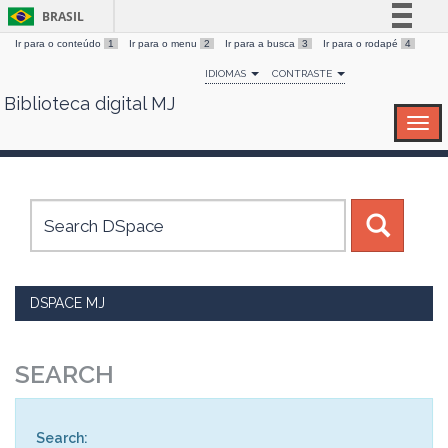
BRASIL
Ir para o conteúdo
1
Ir para o menu
2
Ir para a busca
3
Ir para o rodapé
4
Simplifique!
IDIOMAS
CONTRASTE
Comunica BR
Biblioteca digital MJ
Skip
Participe
navigation
Acesso à informação
Legislação
Canais
DSPACE MJ
SEARCH
Search: