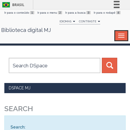
BRASIL
Ir para o conteúdo
1
Ir para o menu
2
Ir para a busca
3
Ir para o rodapé
4
Simplifique!
IDIOMAS
CONTRASTE
Comunica BR
Biblioteca digital MJ
Skip
Participe
navigation
Acesso à informação
Legislação
Canais
DSPACE MJ
SEARCH
Search: