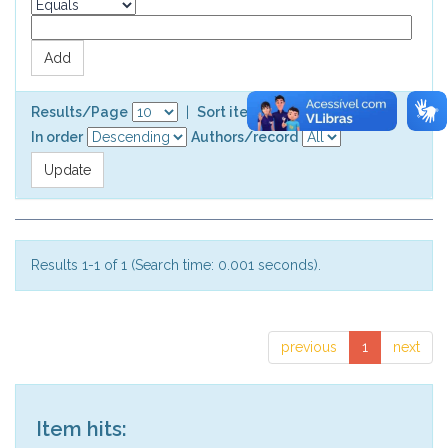
Results/Page
|
Sort items by
In order
Authors/record
Results 1-1 of 1 (Search time: 0.001 seconds).
previous
1
next
Item hits: