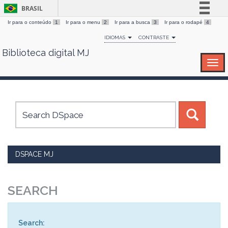
BRASIL
Ir para o conteúdo
1
Ir para o menu
2
Ir para a busca
3
Ir para o rodapé
4
Simplifique!
IDIOMAS
CONTRASTE
Comunica BR
Biblioteca digital MJ
Skip
Participe
navigation
Acesso à informação
Legislação
Canais
DSPACE MJ
SEARCH
Search: