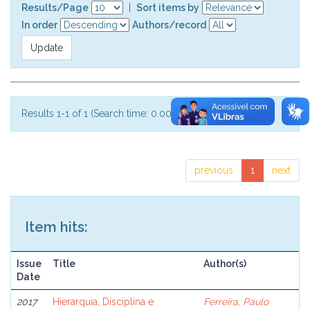
Results/Page
|
Sort items by
In order
Authors/record
Results 1-1 of 1 (Search time: 0.002 seconds).
previous
1
next
Item hits:
Issue
Title
Author(s)
Date
2017
Hierarquia, Disciplina e
Ferreira, Paulo