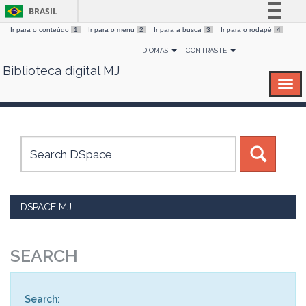
BRASIL
Ir para o conteúdo
1
Ir para o menu
2
Ir para a busca
3
Ir para o rodapé
4
Simplifique!
IDIOMAS
CONTRASTE
Comunica BR
Biblioteca digital MJ
Skip
Participe
navigation
Acesso à informação
Legislação
Canais
DSPACE MJ
SEARCH
Search: