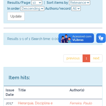
Results/Page
|
Sort items by
In order
Authors/record
Results 1-1 of 1 (Search time: 0.001 seconds).
previous
1
next
Item hits:
Issue
Title
Author(s)
Date
2017
Hierarquia, Disciplina e
Ferreira, Paulo