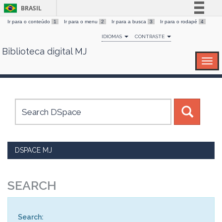
BRASIL
Ir para o conteúdo
1
Ir para o menu
2
Ir para a busca
3
Ir para o rodapé
4
Simplifique!
IDIOMAS
CONTRASTE
Comunica BR
Biblioteca digital MJ
Skip
Participe
navigation
Acesso à informação
Legislação
Canais
DSPACE MJ
SEARCH
Search: