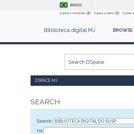
BRASIL
Ir para o conteúdo
1
Ir para o menu
2
Ir para
Skip
Biblioteca digital MJ
BROWSE
navigation
DSPACE MJ
SEARCH
Search:
for