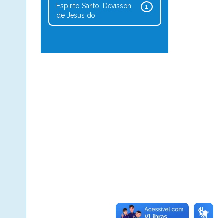
Espirito Santo, Devisson
1
de Jesus do