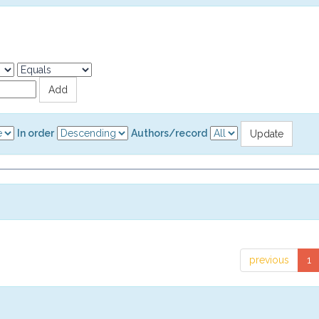
In order
Authors/record
previous
1