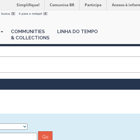
Simplifique!
Comunica BR
Participe
Acesso à infor
 a busca
3
Ir para o rodapé
4
COMMUNITIES
LINHA DO TEMPO
& COLLECTIONS