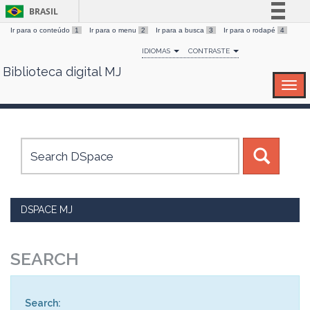
BRASIL
Ir para o conteúdo
1
Ir para o menu
2
Ir para a busca
3
Ir para o rodapé
4
Simplifique!
IDIOMAS
CONTRASTE
Comunica BR
Biblioteca digital MJ
Skip
Participe
navigation
Acesso à informação
Legislação
Canais
DSPACE MJ
SEARCH
Search: