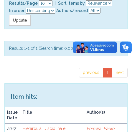
Results/Page
|
Sort items by
In order
Authors/record
Results 1-1 of 1 (Search time: 0.001 seconds).
previous
1
next
Item hits:
Issue
Title
Author(s)
Date
2017
Hierarquia, Disciplina e
Ferreira, Paulo