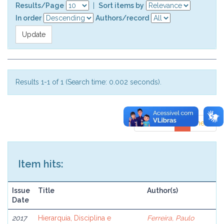
Results/Page
|
Sort items by
In order
Authors/record
Results 1-1 of 1 (Search time: 0.002 seconds).
previous
1
next
Item hits:
Issue
Title
Author(s)
Date
2017
Hierarquia, Disciplina e
Ferreira, Paulo