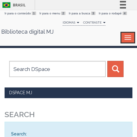
BRASIL
Ir para o conteúdo
1
Ir para o menu
2
Ir para a busca
3
Ir para o rodapé
4
Simplifique!
IDIOMAS
CONTRASTE
Comunica BR
Biblioteca digital MJ
Skip
Participe
navigation
Acesso à informação
Legislação
Canais
DSPACE MJ
SEARCH
Search: