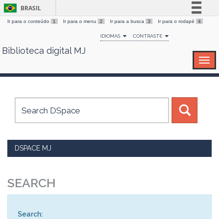
BRASIL
Ir para o conteúdo
1
Ir para o menu
2
Ir para a busca
3
Ir para o rodapé
4
Simplifique!
IDIOMAS
CONTRASTE
Comunica BR
Biblioteca digital MJ
Skip
Participe
navigation
Acesso à informação
Legislação
Canais
DSPACE MJ
SEARCH
Search: