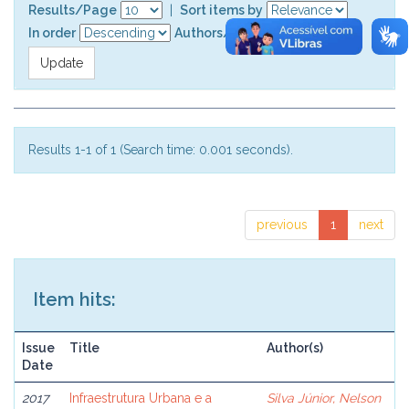
Results/Page
|
Sort items by
In order
Authors/record
Results 1-1 of 1 (Search time: 0.001 seconds).
previous
1
next
Item hits:
Issue
Title
Author(s)
Date
2017
Infraestrutura Urbana e a
Silva Júnior, Nelson