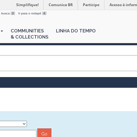
Simplifique!
Comunica BR
Participe
Acesso à infor
 a busca
3
Ir para o rodapé
4
COMMUNITIES
LINHA DO TEMPO
& COLLECTIONS