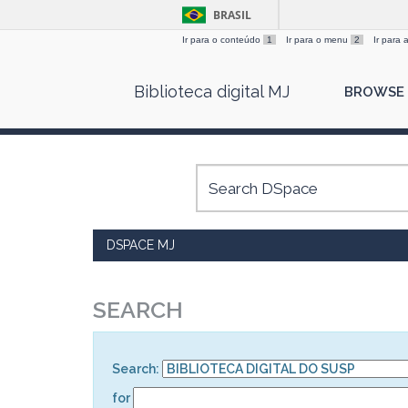
BRASIL
Ir para o conteúdo
1
Ir para o menu
2
Ir para
Skip
Biblioteca digital MJ
BROWSE
navigation
DSPACE MJ
SEARCH
Search:
for