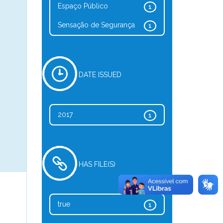
Espaço Público
1
Sensação de Segurança
1
DATE ISSUED
2017
1
HAS FILE(S)
true
1