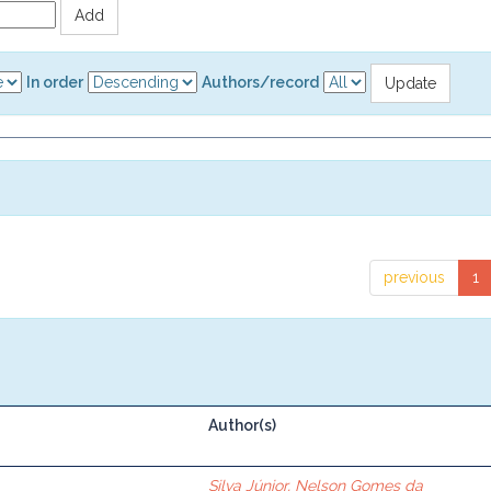
In order
Authors/record
previous
1
Author(s)
Silva Júnior, Nelson Gomes da