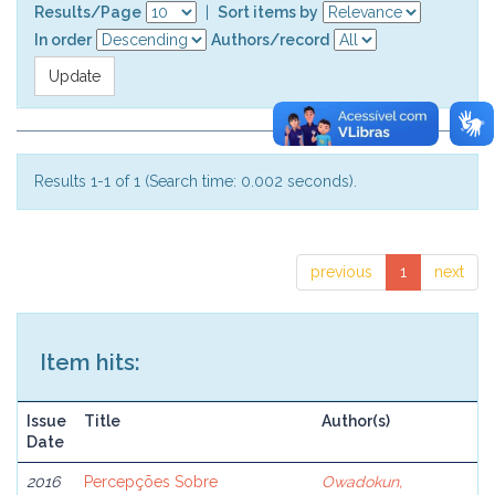
Results/Page
|
Sort items by
In order
Authors/record
Results 1-1 of 1 (Search time: 0.002 seconds).
previous
1
next
Item hits:
Issue
Title
Author(s)
Date
2016
Percepções Sobre
Owadokun,