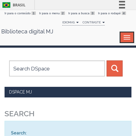
BRASIL
Ir para o conteúdo
1
Ir para o menu
2
Ir para a busca
3
Ir para o rodapé
4
Simplifique!
IDIOMAS
CONTRASTE
Comunica BR
Biblioteca digital MJ
Skip
Participe
navigation
Acesso à informação
Legislação
Canais
DSPACE MJ
SEARCH
Search: