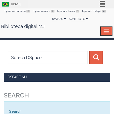
BRASIL
Ir para o conteúdo
1
Ir para o menu
2
Ir para a busca
3
Ir para o rodapé
4
Simplifique!
IDIOMAS
CONTRASTE
Comunica BR
Biblioteca digital MJ
Skip
Participe
navigation
Acesso à informação
Legislação
Canais
DSPACE MJ
SEARCH
Search: