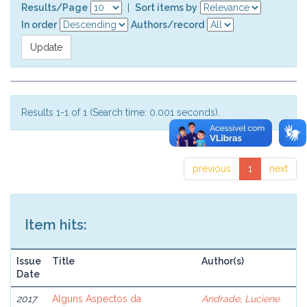
Results/Page
|
Sort items by
In order
Authors/record
Results 1-1 of 1 (Search time: 0.001 seconds).
previous
1
next
Item hits:
Issue
Title
Author(s)
Date
2017
Alguns Aspectos da
Andrade, Luciene