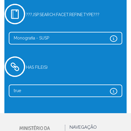
???JSP.SEARCH.FACET.REFINE.TYPE???
Monografia - SUSP
1
HAS FILE(S)
true
1
NAVEGAÇÃO