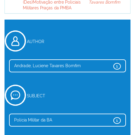
(Des)Motivação entre Policiais
Tavares Bomfim
Militares Praças da PMBA
AUTHOR
Andrade, Luciene Tavares Bomfim
1
SUBJECT
Polícia Militar da BA
1