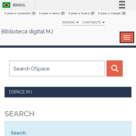
BRASIL
Ir para o conteúdo
1
Ir para o menu
2
Ir para a busca
3
Ir para o rodapé
4
Simplifique!
IDIOMAS
CONTRASTE
Comunica BR
Biblioteca digital MJ
Skip
Participe
navigation
Acesso à informação
Legislação
Canais
DSPACE MJ
SEARCH
Search: