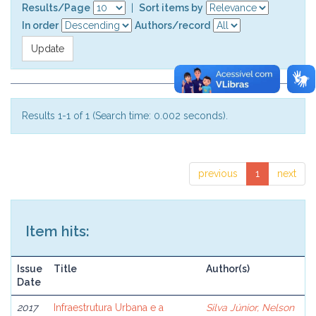
Results/Page
|
Sort items by
In order
Authors/record
Results 1-1 of 1 (Search time: 0.002 seconds).
previous
1
next
Item hits:
Issue
Title
Author(s)
Date
2017
Infraestrutura Urbana e a
Silva Júnior, Nelson