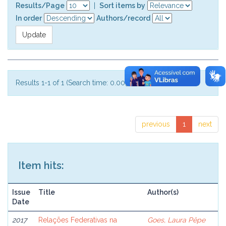
Results/Page
|
Sort items by
In order
Authors/record
Results 1-1 of 1 (Search time: 0.003 seconds).
previous
1
next
Item hits:
Issue
Title
Author(s)
Date
2017
Relações Federativas na
Goes, Laura Pêpe