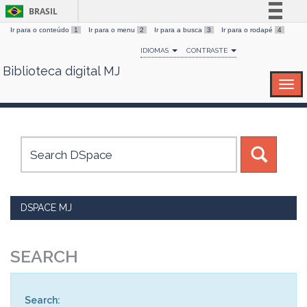
BRASIL
Ir para o conteúdo
1
Ir para o menu
2
Ir para a busca
3
Ir para o rodapé
4
Simplifique!
IDIOMAS
CONTRASTE
Comunica BR
Biblioteca digital MJ
Skip
Participe
navigation
Acesso à informação
Legislação
Canais
DSPACE MJ
SEARCH
Search: