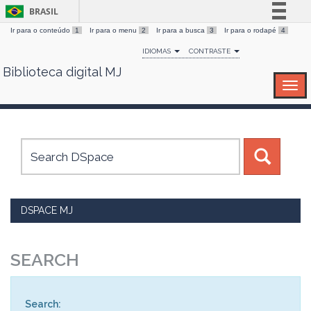
BRASIL
Ir para o conteúdo
1
Ir para o menu
2
Ir para a busca
3
Ir para o rodapé
4
Simplifique!
IDIOMAS
CONTRASTE
Comunica BR
Biblioteca digital MJ
Skip
Participe
navigation
Acesso à informação
Legislação
Canais
DSPACE MJ
SEARCH
Search: