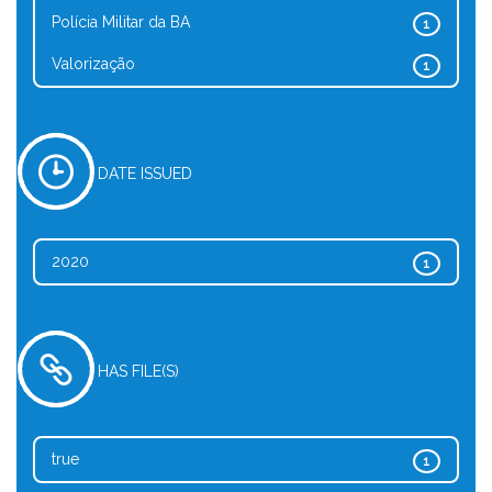
Polícia Militar da BA
1
Valorização
1
DATE ISSUED
2020
1
HAS FILE(S)
true
1