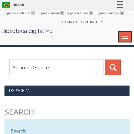
BRASIL
Ir para o conteúdo
1
Ir para o menu
2
Ir para a busca
3
Ir para o rodapé
4
Simplifique!
IDIOMAS
CONTRASTE
Comunica BR
Biblioteca digital MJ
Skip
Participe
navigation
Acesso à informação
Legislação
Canais
DSPACE MJ
SEARCH
Search: