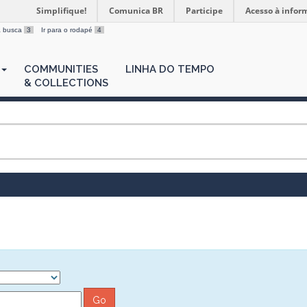
Simplifique!
Comunica BR
Participe
Acesso à infor
 a busca
3
Ir para o rodapé
4
COMMUNITIES
LINHA DO TEMPO
& COLLECTIONS