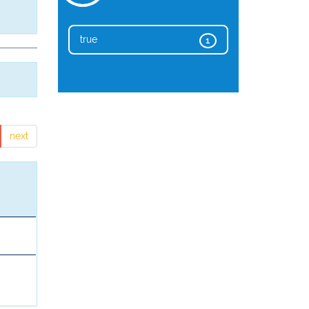
true
1
next