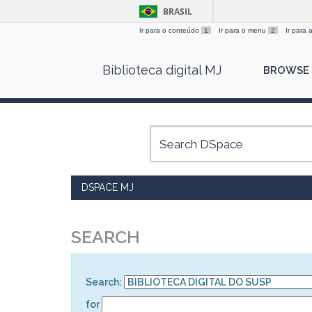
BRASIL
Ir para o conteúdo
1
Ir para o menu
2
Ir para
Skip
Biblioteca digital MJ
BROWSE
navigation
DSPACE MJ
SEARCH
Search:
for