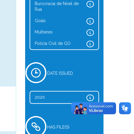
Burocracia de Nível de
1
Rua
Goiás
1
Mulheres
1
Polícia Civil de GO
1
DATE ISSUED
2020
1
HAS FILE(S)