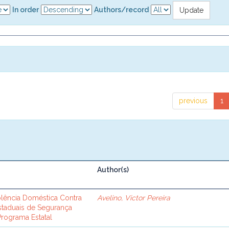
In order
Authors/record
previous
1
Author(s)
iolência Doméstica Contra
Avelino, Victor Pereira
staduais de Segurança
Programa Estatal