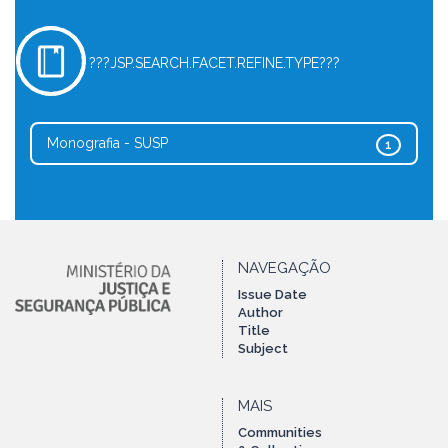
???JSP.SEARCH.FACET.REFINE.TYPE???
Monografia - SUSP
1
NAVEGAÇÃO
Issue Date
Author
Title
Subject
MAIS
Communities