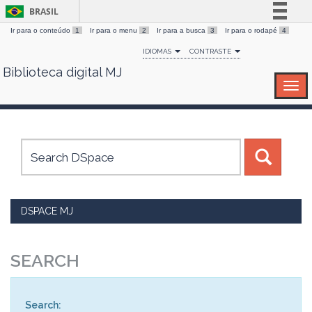
BRASIL
Ir para o conteúdo
1
Ir para o menu
2
Ir para a busca
3
Ir para o rodapé
4
Simplifique!
IDIOMAS
CONTRASTE
Comunica BR
Biblioteca digital MJ
Skip
Participe
navigation
Acesso à informação
Legislação
Canais
DSPACE MJ
SEARCH
Search: