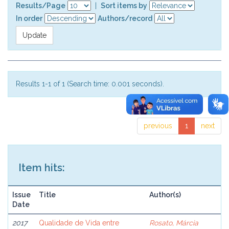
Results/Page
|
Sort items by
In order
Authors/record
Results 1-1 of 1 (Search time: 0.001 seconds).
previous
1
next
Item hits:
Issue
Title
Author(s)
Date
2017
Qualidade de Vida entre
Rosato, Márcia