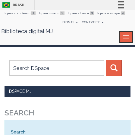
BRASIL
Ir para o conteúdo
1
Ir para o menu
2
Ir para a busca
3
Ir para o rodapé
4
Simplifique!
IDIOMAS
CONTRASTE
Comunica BR
Biblioteca digital MJ
Skip
Participe
navigation
Acesso à informação
Legislação
Canais
DSPACE MJ
SEARCH
Search: