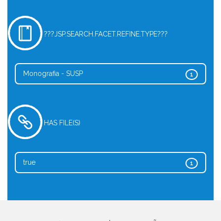
???JSP.SEARCH.FACET.REFINE.TYPE???
Monografia - SUSP
1
HAS FILE(S)
true
1