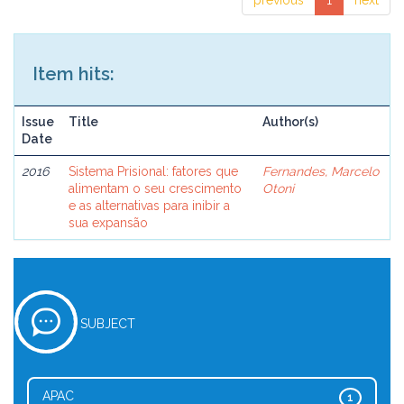
previous
1
next
Item hits:
Issue
Title
Author(s)
Date
2016
Sistema Prisional: fatores que
Fernandes, Marcelo
alimentam o seu crescimento
Otoni
e as alternativas para inibir a
sua expansão
SUBJECT
APAC
1