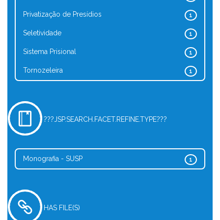
Privatização de Presídios
1
Seletividade
1
Sistema Prisional
1
Tornozeleira
1
???JSP.SEARCH.FACET.REFINE.TYPE???
Monografia - SUSP
1
HAS FILE(S)