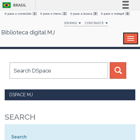
BRASIL
Ir para o conteúdo
1
Ir para o menu
2
Ir para a busca
3
Ir para o rodapé
4
Simplifique!
IDIOMAS
CONTRASTE
Comunica BR
Biblioteca digital MJ
Skip
Participe
navigation
Acesso à informação
Legislação
Canais
DSPACE MJ
SEARCH
Search: