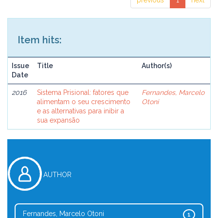
previous
1
next
Item hits:
Issue
Title
Author(s)
Date
2016
Sistema Prisional: fatores que
Fernandes, Marcelo
alimentam o seu crescimento
Otoni
e as alternativas para inibir a
sua expansão
AUTHOR
Fernandes, Marcelo Otoni
1