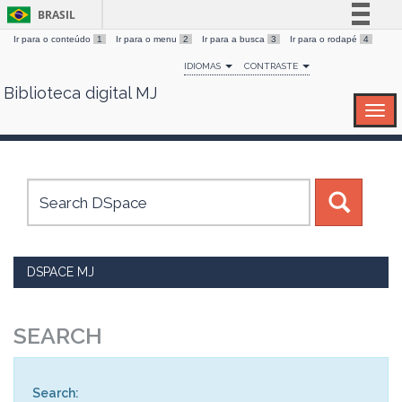
BRASIL
Ir para o conteúdo
1
Ir para o menu
2
Ir para a busca
3
Ir para o rodapé
4
Simplifique!
IDIOMAS
CONTRASTE
Comunica BR
Biblioteca digital MJ
Skip
Participe
navigation
Acesso à informação
Legislação
Canais
DSPACE MJ
SEARCH
Search: