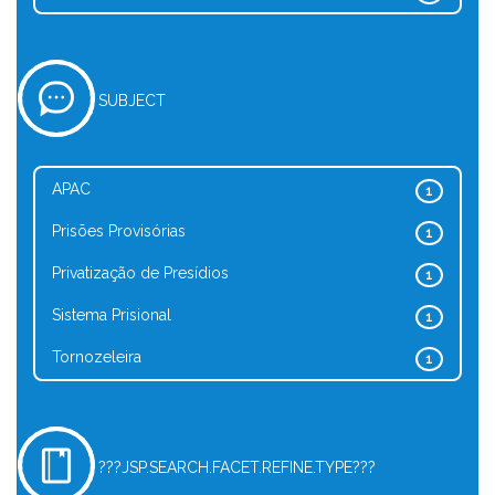
SUBJECT
APAC
1
Prisões Provisórias
1
Privatização de Presídios
1
Sistema Prisional
1
Tornozeleira
1
???JSP.SEARCH.FACET.REFINE.TYPE???