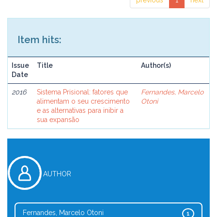
previous
1
next
Item hits:
Issue
Title
Author(s)
Date
2016
Sistema Prisional: fatores que
Fernandes, Marcelo
alimentam o seu crescimento
Otoni
e as alternativas para inibir a
sua expansão
AUTHOR
Fernandes, Marcelo Otoni
1