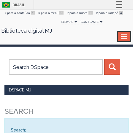
BRASIL
Ir para o conteúdo
1
Ir para o menu
2
Ir para a busca
3
Ir para o rodapé
4
Simplifique!
IDIOMAS
CONTRASTE
Comunica BR
Biblioteca digital MJ
Skip
Participe
navigation
Acesso à informação
Legislação
Canais
DSPACE MJ
SEARCH
Search: