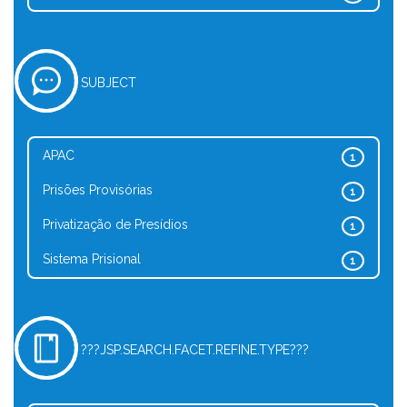
SUBJECT
APAC
1
Prisões Provisórias
1
Privatização de Presídios
1
Sistema Prisional
1
???JSP.SEARCH.FACET.REFINE.TYPE???