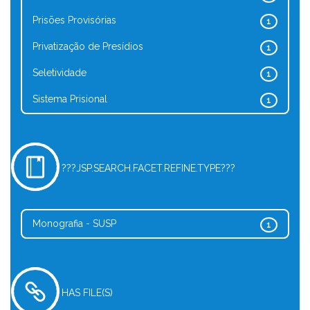
Prisões Provisórias
1
Privatização de Presídios
1
Seletividade
1
Sistema Prisional
1
???JSP.SEARCH.FACET.REFINE.TYPE???
Monografia - SUSP
1
HAS FILE(S)