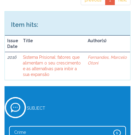
previous
1
next
Item hits:
Issue
Title
Author(s)
Date
2016
Sistema Prisional: fatores que
Fernandes, Marcelo
alimentam o seu crescimento
Otoni
e as alternativas para inibir a
sua expansão
SUBJECT
Crime
1