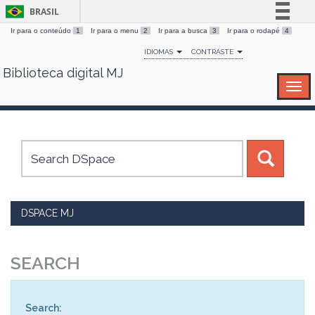
BRASIL
Ir para o conteúdo
1
Ir para o menu
2
Ir para a busca
3
Ir para o rodapé
4
Simplifique!
IDIOMAS
CONTRASTE
Comunica BR
Biblioteca digital MJ
Skip
Participe
navigation
Acesso à informação
Legislação
Canais
DSPACE MJ
SEARCH
Search: