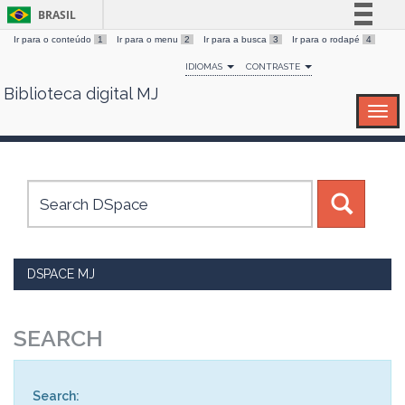
BRASIL
Ir para o conteúdo
1
Ir para o menu
2
Ir para a busca
3
Ir para o rodapé
4
Simplifique!
IDIOMAS
CONTRASTE
Comunica BR
Biblioteca digital MJ
Skip
Participe
navigation
Acesso à informação
Legislação
Canais
DSPACE MJ
SEARCH
Search: