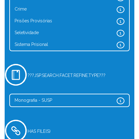
Crime
1
Prisões Provisórias
1
Seletividade
1
Sistema Prisional
1
???JSP.SEARCH.FACET.REFINE.TYPE???
Monografia - SUSP
1
HAS FILE(S)