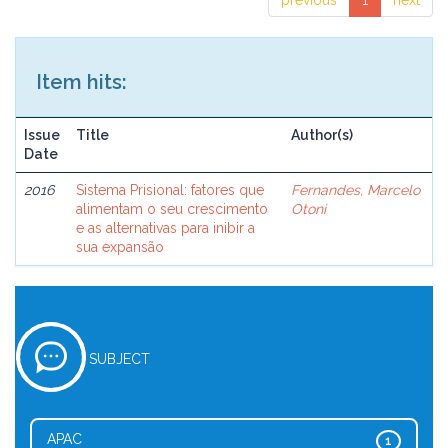
previous
1
next
Item hits:
Issue
Title
Author(s)
Date
2016
Sistema Prisional: fatores que
Fernandes, Marcelo
alimentam o seu crescimento
Otoni
e as alternativas para inibir a
sua expansão
SUBJECT
APAC
1