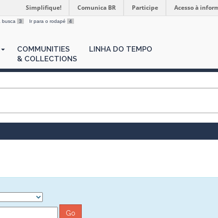
Simplifique!
Comunica BR
Participe
Acesso à infor
 a busca
3
Ir para o rodapé
4
COMMUNITIES
LINHA DO TEMPO
& COLLECTIONS