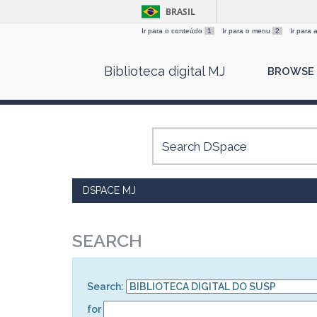
BRASIL
Ir para o conteúdo
1
Ir para o menu
2
Ir para
Skip
Biblioteca digital MJ
BROWSE
navigation
DSPACE MJ
SEARCH
Search:
for