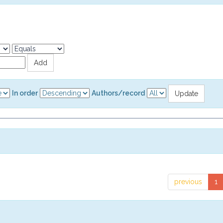
In order
Authors/record
previous
1