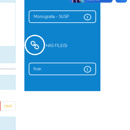
Monografia - SUSP
1
HAS FILE(S)
true
1
next