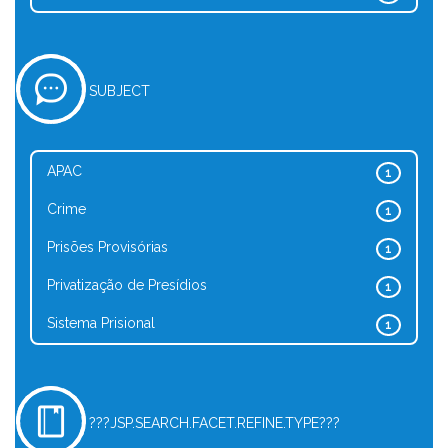
SUBJECT
APAC
1
Crime
1
Prisões Provisórias
1
Privatização de Presídios
1
Sistema Prisional
1
???JSP.SEARCH.FACET.REFINE.TYPE???