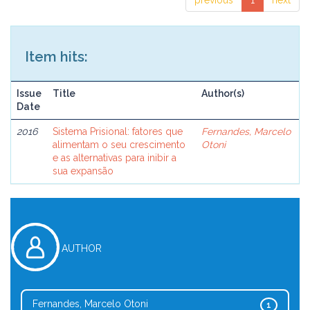
previous
1
next
Item hits:
Issue
Title
Author(s)
Date
2016
Sistema Prisional: fatores que
Fernandes, Marcelo
alimentam o seu crescimento
Otoni
e as alternativas para inibir a
sua expansão
AUTHOR
Fernandes, Marcelo Otoni
1