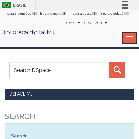
BRASIL
Ir para o conteúdo
1
Ir para o menu
2
Ir para a busca
3
Ir para o rodapé
4
Simplifique!
IDIOMAS
CONTRASTE
Comunica BR
Biblioteca digital MJ
Skip
Participe
navigation
Acesso à informação
Legislação
Canais
DSPACE MJ
SEARCH
Search: