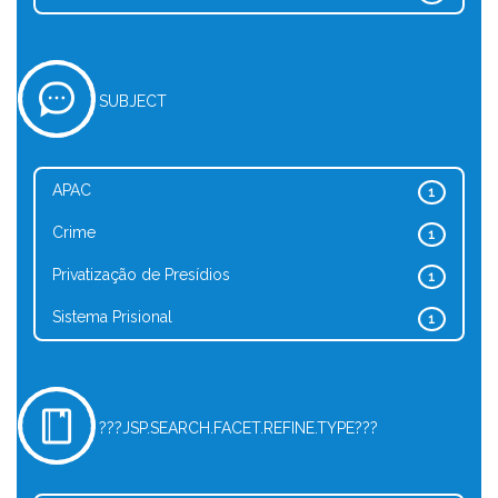
SUBJECT
APAC
1
Crime
1
Privatização de Presídios
1
Sistema Prisional
1
???JSP.SEARCH.FACET.REFINE.TYPE???