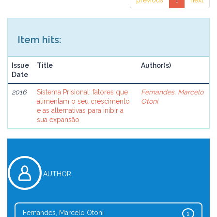
previous
1
next
Item hits:
Issue
Title
Author(s)
Date
2016
Sistema Prisional: fatores que
Fernandes, Marcelo
alimentam o seu crescimento
Otoni
e as alternativas para inibir a
sua expansão
AUTHOR
Fernandes, Marcelo Otoni
1