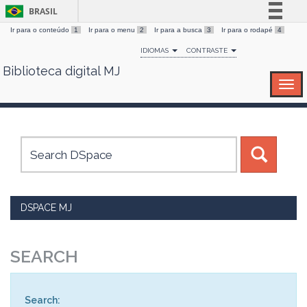
BRASIL
Ir para o conteúdo
1
Ir para o menu
2
Ir para a busca
3
Ir para o rodapé
4
Simplifique!
IDIOMAS
CONTRASTE
Comunica BR
Biblioteca digital MJ
Skip
Participe
navigation
Acesso à informação
Legislação
Canais
DSPACE MJ
SEARCH
Search: