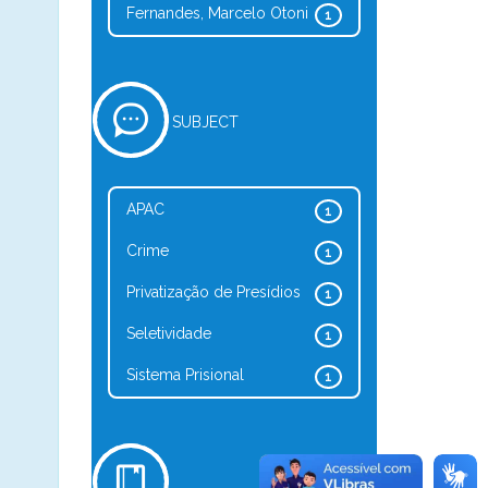
Fernandes, Marcelo Otoni
1
SUBJECT
APAC
1
Crime
1
Privatização de Presídios
1
Seletividade
1
Sistema Prisional
1