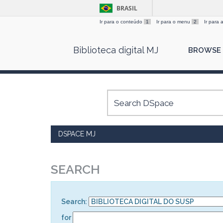
BRASIL
Ir para o conteúdo
1
Ir para o menu
2
Ir para
Skip
Biblioteca digital MJ
BROWSE
navigation
DSPACE MJ
SEARCH
Search:
for