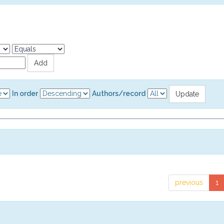
In order
Authors/record
previous
1