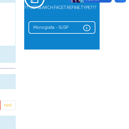
???JSP.SEARCH.FACET.REFINE.TYPE???
Monografia - SUSP
1
next