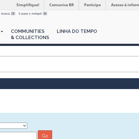
Simplifique!
Comunica BR
Participe
Acesso à infor
 a busca
3
Ir para o rodapé
4
COMMUNITIES
LINHA DO TEMPO
& COLLECTIONS