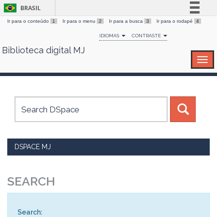
BRASIL
Ir para o conteúdo
1
Ir para o menu
2
Ir para a busca
3
Ir para o rodapé
4
Simplifique!
IDIOMAS
CONTRASTE
Comunica BR
Biblioteca digital MJ
Skip
Participe
navigation
Acesso à informação
Legislação
Canais
DSPACE MJ
SEARCH
Search: