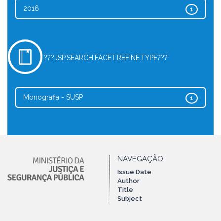
2016
1
???JSP.SEARCH.FACET.REFINE.TYPE???
Monografia - SUSP
1
NAVEGAÇÃO
Issue Date
Author
Title
Subject