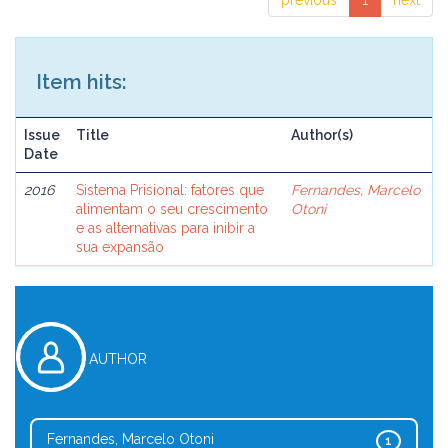
previous
1
next
Item hits:
Issue
Title
Author(s)
Date
2016
Sistema Prisional: fatores que
Fernandes, Marcelo
alimentam o seu crescimento
Otoni
e as alternativas para inibir a
sua expansão
AUTHOR
Fernandes, Marcelo Otoni
1