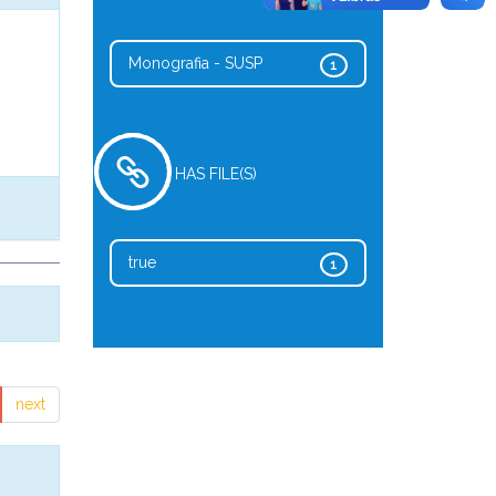
Monografia - SUSP
1
HAS FILE(S)
true
1
next