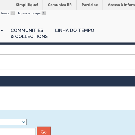
Simplifique!
Comunica BR
Participe
Acesso à infor
 a busca
3
Ir para o rodapé
4
COMMUNITIES
LINHA DO TEMPO
& COLLECTIONS