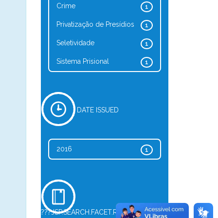
Crime
1
Privatização de Presídios
1
Seletividade
1
Sistema Prisional
1
DATE ISSUED
2016
1
???JSP.SEARCH.FACET.REFINE.TYPE???