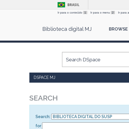
BRASIL
Ir para o conteúdo
1
Ir para o menu
2
Ir para
Skip
Biblioteca digital MJ
BROWSE
navigation
DSPACE MJ
SEARCH
Search:
for