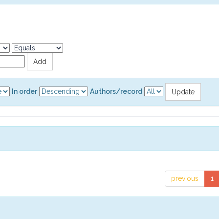
In order
Authors/record
previous
1