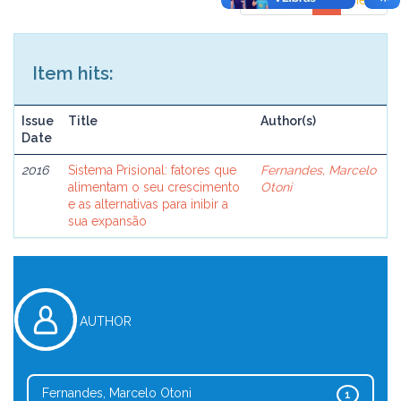
previous
1
next
Item hits:
Issue
Title
Author(s)
Date
2016
Sistema Prisional: fatores que
Fernandes, Marcelo
alimentam o seu crescimento
Otoni
e as alternativas para inibir a
sua expansão
AUTHOR
Fernandes, Marcelo Otoni
1