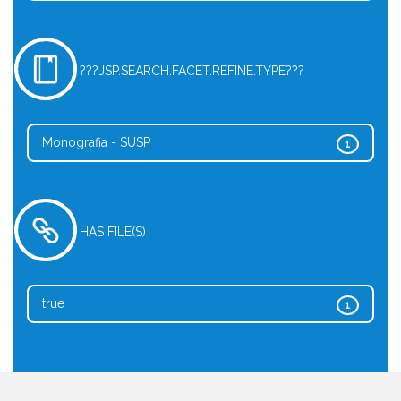
???JSP.SEARCH.FACET.REFINE.TYPE???
Monografia - SUSP
1
HAS FILE(S)
true
1