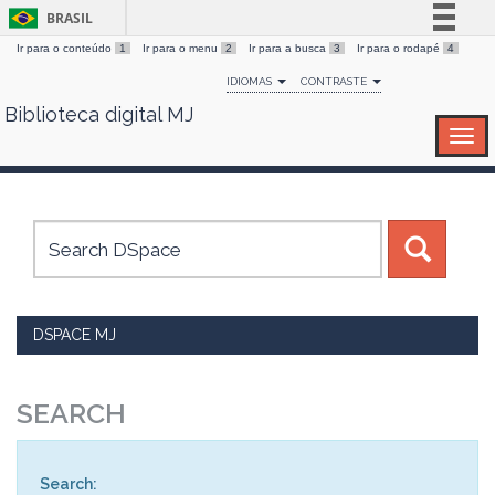
BRASIL
Ir para o conteúdo
1
Ir para o menu
2
Ir para a busca
3
Ir para o rodapé
4
Simplifique!
IDIOMAS
CONTRASTE
Comunica BR
Biblioteca digital MJ
Skip
Participe
navigation
Acesso à informação
Legislação
Canais
DSPACE MJ
SEARCH
Search: